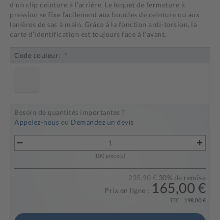
d'un clip ceinture à l'arrière. Le loquet de fermeture à
pression se fixe facilement aux boucles de ceinture ou aux
lanières de sac à main. Grâce à la fonction anti-torsion, la
carte d’identification est toujours face à l’avant.
Code couleur:
Besoin de quantités importantes ?
Appelez-nous
ou
Demandez un devis
100
pièce(s)
235,90 €
30
% de remise
165,00 €
Prix en ligne :
TTC :
198,00 €