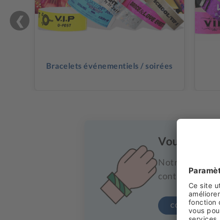
❮
Bracelets événementiels / soirées
Vous ne save
Notre équipe se
contact, notre 
CONTACTEZ-NO