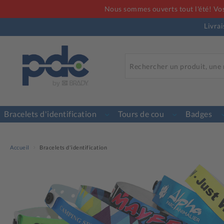
Nous sommes ouverts tout l'été! Vos
Livrai
Bracelets d'identification
Tours de cou
Badges
Accueil
Bracelets d'identification