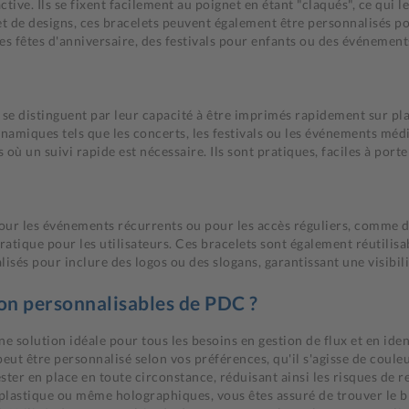
ive. Ils se fixent facilement au poignet en étant "claqués", ce qui l
 de designs, ces bracelets peuvent également être personnalisés pour
s fêtes d'anniversaire, des festivals pour enfants ou des événements
se distinguent par leur capacité à être imprimés rapidement sur pl
amiques tels que les concerts, les festivals ou les événements médi
 un suivi rapide est nécessaire. Ils sont pratiques, faciles à porter
 pour les événements récurrents ou pour les accès réguliers, comme d
 pratique pour les utilisateurs. Ces bracelets sont également réutilis
lisés pour inclure des logos ou des slogans, garantissant une visibi
tion personnalisables de PDC ?
ne solution idéale pour tous les besoins en gestion de flux et en id
ut être personnalisé selon vos préférences, qu'il s'agisse de couleu
ster en place en toute circonstance, réduisant ainsi les risques de r
, plastique ou même holographiques, vous êtes assuré de trouver le b