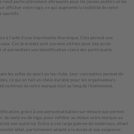
es rend particulièrement attrayants pour les jeunes publics et les
 afficher votre logo, ce qui augmente la visibilité de votre
 sportifs.
ace à l'aide d'une imprimante thermique. Cela permet une
caux. Ces bracelets sont souvent utilisés pour des accès
 et permettent une identification claire des participants.
ans les salles de sport ou les clubs. Leur conception permet de
ables, ce qui en fait un choix durable pour les organisateurs
lité continue de votre marque tout au long de l'événement.
entification, grâce à une personnalisation sur mesure qui permet
r, de texte ou de logo, pour refléter au mieux votre marque ou
etrait non autorisé. Grâce à une large gamme de matériaux, allant
racelet idéal, parfaitement adapté à la durée et aux exigences