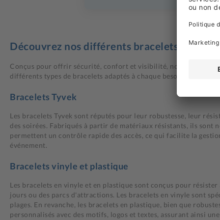
Découvrez nos différents bracelets d'identi
Conçus pour offrir sécurité, confort et visibilité, nos bracelets
différents types de bracelets adaptés à chaque besoin :
Bracelets Tyvek
Les bracelets Tyvek sont réputés pour leur robustesse, leur résis
des soirées. Fabriqués à partir de matériaux résistants, ils son
permettent un contrôle rapide des accès, ce qui facilite la gestio
événement.
Bracelets vinyle et plastique
Les bracelets en vinyle et en plastique sont conçus pour résister
jours ou des parcs d'attractions. Les bracelets en vinyle sont sp
plages. En revanche, les bracelets en plastique, bien que robuste
personnalisés avec des motifs, logos et textes, assurant ainsi un