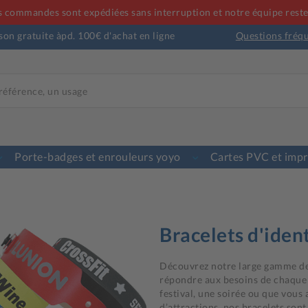
 commandes sont expédiées sans interruption et notre équipe reste 
son gratuite àpd. 100€ d'achat en ligne
Questions fréq
Porte-badges et enrouleurs yoyo
Cartes PVC et imp
Bracelets d'ident
Découvrez notre large gamme d
répondre aux besoins de chaque 
festival, une soirée ou que vous 
d’attractions, nos bracelets sont