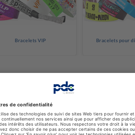
Bracelets VIP
Bracelets pour d
z pas quel bracelet choisir ?
ra ravie de vous conseiller. Contactez-nous en remplis
équipe commerciale vous contactera dans les plus brefs 
US