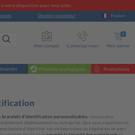
à votre disposition pour vous aider.
uentes
Devenir revendeur
France
0
Mon compte
Contactez-nous
Mon panier
rimantes
Produits écologiques
Promotions
ification
e
bracelets d’identification personnalisables
, conçus pour
événement, établissement ou entreprise. Que vous organisiez un
ayez besoin d’identifier vos visiteurs dans un hôpital ou un parc
 la solution idéale pour
garantir la sécurité des participants
et