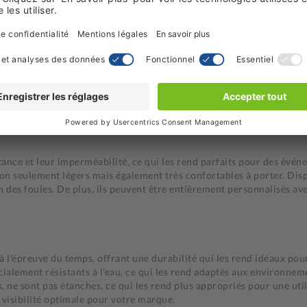
fication
 s’adaptent à toutes les situations grâce à des matériaux variés et 
tance et leur imperméabilité, ce qui les rend parfaits pour des événe
t non seulement légers mais également très confortables à porter. Di
n des foules. De plus, ils peuvent être entièrement personnalisés ave
 à l'épreuve du temps, offrant une durabilité qui les rend idéaux po
écialement résistants à l'eau, ce qui les rend adaptés aux environne
s, ne sont pas étanches, ce qui les rend plus appropriés pour une uti
e visibilité optimale pour votre marque.