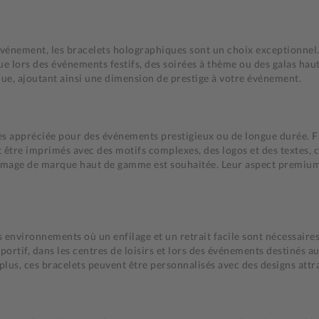
énement, les bracelets holographiques sont un choix exceptionnel. L
e lors des événements festifs, des soirées à thème ou des galas haut
que, ajoutant ainsi une dimension de prestige à votre événement.
très appréciée pour des événements prestigieux ou de longue durée. F
 être imprimés avec des motifs complexes, des logos et des textes, 
 image de marque haut de gamme est souhaitée. Leur aspect premium, as
es environnements où un enfilage et un retrait facile sont nécessair
sportif, dans les centres de loisirs et lors des événements destinés a
 plus, ces bracelets peuvent être personnalisés avec des designs att