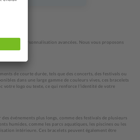
des options de personnalisation avancées. Nous vous proposons
ments de courte durée, tels que des concerts, des festivals ou
sponibles dans une large gamme de couleurs vives, ces bracelets
c votre logo ou texte, ce qui renforce l’identité de votre
ur des événements plus longs, comme des festivals de plusieurs
ments humides, comme les parcs aquatiques, les piscines ou les
lisation intérieure. Ces bracelets peuvent également être