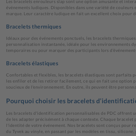
Les bracelets enrouleurs slap sont une option amusante et interact
événements ludiques. Disponibles dans une variété de couleurs et
marque. Leur caractère ludique en fait un excellent choix pour de
Bracelets thermiques
Idéaux pour des événements ponctuels, les bracelets thermiques 
personnalisation instantanée, idéale pour les environnements dyn
temporaires ou pour marquer des participants lors d’événements où
Bracelets élastiques
Confortables et flexibles, les bracelets élastiques sont parfaits
les enfiler et de les retirer facilement, ce qui en fait une option
soucieux de l'environnement. En outre, ils peuvent être personna
Pourquoi choisir les bracelets d’identifica
Les bracelets d'identification personnalisables de PDC offrent u
de les adapter précisément à chaque contexte. Chaque bracelet pe
l'identité de votre événement. Nos bracelets sont conçus pour re
du Tyvek au vinyle, en passant par les modèles en tissu, silicone