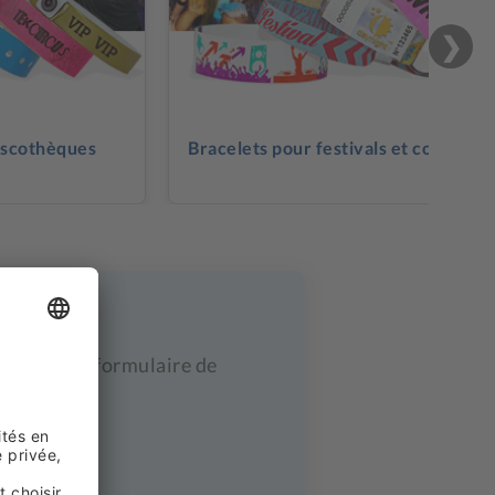
❯
iscothèques
Bracelets pour festivals et concerts
sant notre formulaire de
délais.