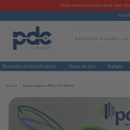
Nous sommes ouverts tout l'été! Vos
Livrai
Bracelets d'identification
Tours de cou
Badges
Accueil
Badges Impress PRO, 75 X 38 mm