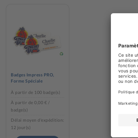
Badges Impress PRO,
Forme Spéciale
À partir de 100 badge(s)
À partir de 0,00 € /
badge(s)
Délai moyen d'expédition:
12 jour(s)