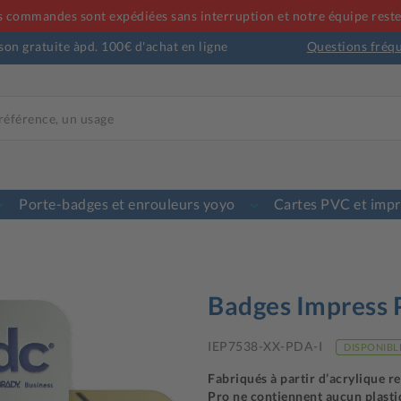
 commandes sont expédiées sans interruption et notre équipe reste 
son gratuite àpd. 100€ d'achat en ligne
Questions fréq
Porte-badges et enrouleurs yoyo
Cartes PVC et imp
Badges Impress 
IEP7538-XX-PDA-I
DISPONIBL
Fabriqués à partir d’acrylique r
Pro ne contiennent aucun plasti