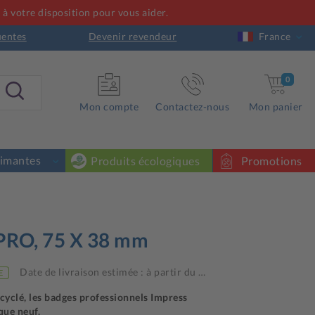
à votre disposition pour vous aider.
uentes
Devenir revendeur
France
0
Mon compte
Contactez-nous
Mon panier
rimantes
Produits écologiques
Promotions
PRO, 75 X 38 mm
Date de livraison estimée : à partir du
…
E
ecyclé, les badges professionnels Impress
que neuf.