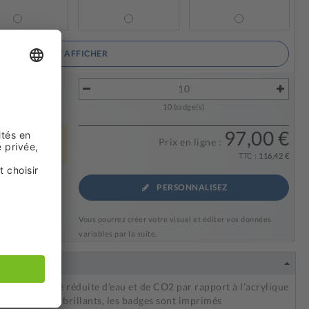
TOUT AFFICHER
s ?
devis
10
badge(s)
97,00 €
Prix en ligne :
TTC :
116,42 €
PERSONNALISEZ
Vous pourrez créer votre visuel et éditer vos données
variables par la suite.
 une quantité réduite d’eau et de CO2 par rapport à l’acrylique
hique. Épais et brillants, les badges sont imprimés