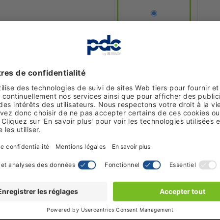
Besoin de quantités importante
Appelez-nous
ou
Demandez un 
Achetez-en
25
à
8,63 €
pièce
et
économisez
12
%
Description
Le badge Impress PRO nécessite
neuf, ce qui en fait un choix ét