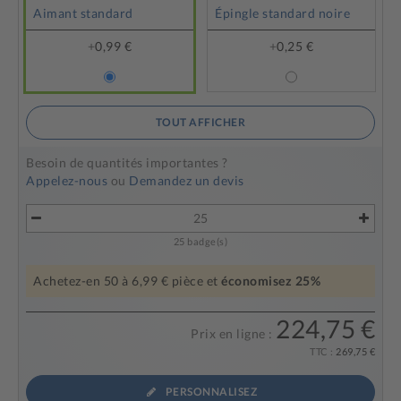
Aimant standard
Épingle standard noire
+
0,99 €
+
0,25 €
TOUT AFFICHER
Besoin de quantités importantes ?
Appelez-nous
ou
Demandez un devis
25
badge(s)
Achetez-en
50
à
6,99 €
pièce et
économisez
25
%
224,75 €
Prix en ligne :
TTC :
269,75 €
PERSONNALISEZ