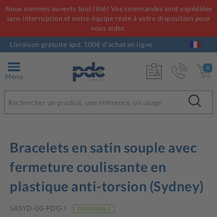
Nous sommes ouverts tout l'été! Vos commandes sont expédiées
sans interruption et notre équipe reste à votre disposition pour
vous aider.
Livraison gratuite àpd. 100€ d'achat en ligne
0
Menu
Bracelets en satin souple avec
fermeture coulissante en
plastique anti-torsion (Sydney)
SASYD-00-PDG-I
DISPONIBLE