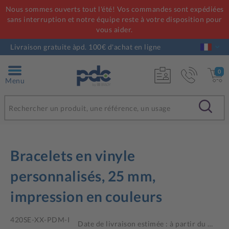
Nous sommes ouverts tout l'été! Vos commandes sont expédiées
sans interruption et notre équipe reste à votre disposition pour
vous aider.
Livraison gratuite àpd. 100€ d'achat en ligne
0
Menu
Bracelets en vinyle
personnalisés, 25 mm,
impression en couleurs
420SE-XX-PDM-I
Date de livraison estimée : à partir du
…