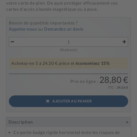
votre carte de plier. De quoi protéger efficacement vos
cartes d'accès à bande magnétique ou à puce.
Besoin de quantités importantes ?
Appelez-nous
ou
Demandez un devis
50
pièce(s)
Achetez-en
5
à
24,50 €
pièce et
économisez
15
%
28,80 €
Prix en ligne :
TTC :
34,56 €
AJOUTER AU PANIER
Description
Ce porte-badge rigide horizontal évite les risques de